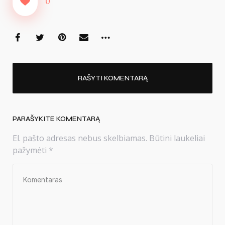
0
RAŠYTI KOMENTARĄ
PARAŠYKITE KOMENTARĄ
El. pašto adresas nebus skelbiamas.
Būtini laukeliai
pažymėti
*