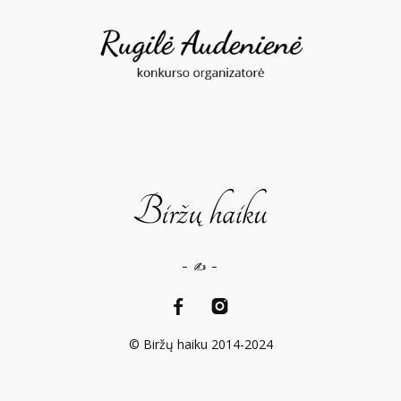
– ✍️ –
© Biržų haiku 2014-2024