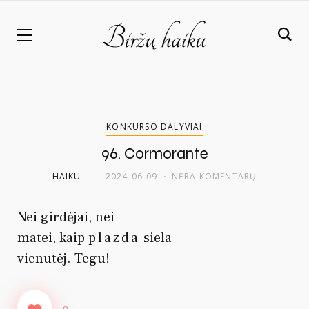
KONKURSO DALYVIAI
96. Cormorante
HAIKU
2024-06-09
NĖRA KOMENTARŲ
Nei girdėjai, nei
matei, kaip
plazda
siela
vienutėj. Tegu!