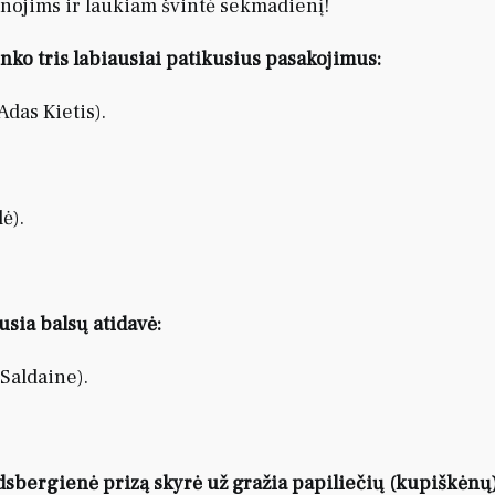
nojims ir laukiam švintė sekmadienį!
inko tris labiausiai patikusius pasakojimus:
Adas Kietis).
ė).
sia balsų atidavė:
Saldaine).
sbergienė prizą skyrė už gražia papiliečių (kupiškėnų