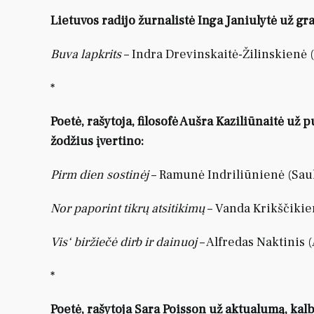
Lietuvos radijo žurnalistė Inga Janiulytė už gr
Buva lapkrits
– Indra Drevinskaitė-Žilinskienė (
*
Poetė, rašytoja, filosofė Aušra Kaziliūnaitė už 
žodžius įvertino:
Pirm dien sostinėj
– Ramunė Indriliūnienė (Saul
Nor paporint tikrų atsitikimų
– Vanda Krikščikie
Vis‘ biržiečė dirb ir dainuoj
– Alfredas Naktinis (
*
Poetė, rašytoja Sara Poisson už aktualumą, ka