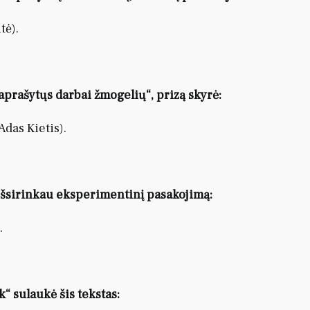
tė).
aprašytųs darbai žmogelių“, prizą skyrė:
Adas Kietis).
išsirinkau eksperimentinį pasakojimą:
.
 sulaukė šis tekstas: