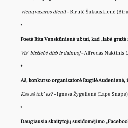
Vienų vasaros dienū
– Birutė Šukauskienė (Biru
*
Poetė Rita Venskūnienė už tai, kad „labė gražė 
Vis‘ biržiečė dirb ir dainuoj
– Alfredas Naktinis (
*
Aš, konkurso organizatorė Rugilė Audenienė, 
Kas aš tok’ es?
– Ignesa Žygelienė (Lape Snape)
*
Daugiausia skaitytojų susidomėjimo „Facebook“