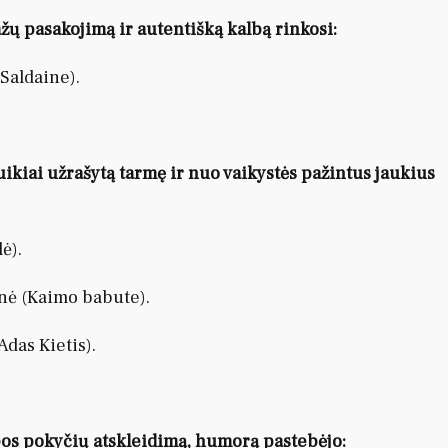
ažų pasakojimą ir autentišką kalbą rinkosi:
Saldaine).
puikiai užrašytą tarmę ir nuo vaikystės pažintus jaukius
ė).
nė (Kaimo babute).
Adas Kietis).
lbos pokyčių atskleidimą, humorą pastebėjo: