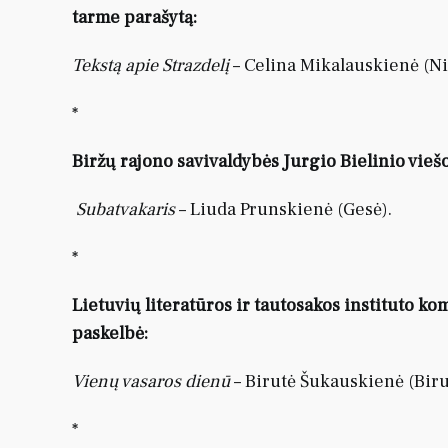
tarme parašytą:
Tekstą apie Strazdelį
– Celina Mikalauskienė (Ni
*
Biržų rajono savivaldybės Jurgio Bielinio viešo
Subatvakaris
– Liuda Prunskienė (Gesė).
*
Lietuvių literatūros ir tautosakos instituto k
paskelbė:
Vienų vasaros dienū
– Birutė Šukauskienė (Biru
*