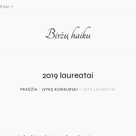
RSAI
2019 laureatai
PRADŽIA
/
ĮVYKĘ KONKURSAI
/
2019 LAUREATAI