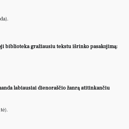
da).
ji biblioteka gražiausiu tekstu išrinko pasakojimą:
omanda labiausiai dienoraščio žanrą atitinkančiu
tė).