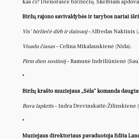
Kas či? Dienoraščė biržiečių. Skelbiam apdova
Biržų rajono savivaldybės ir tarybos nariai išr
Vis‘ biržiečė dirb ir dainuoj
– Alfredas Naktinis (
Visadu čiasas
– Celina Mikalauskienė (Nida).
Pirm dien sostinėj
– Ramunė Indriliūnienė (Saul
*
Biržų krašto muziejaus „Sėla“ komanda daugiau
Buva lapkrits
– Indra Drevinskaitė-Žilinskienė (
*
Muziejaus direktoriaus pavaduotoja Edita Land