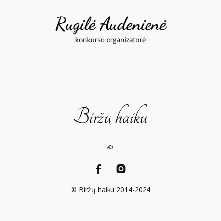
– ✍️ –
© Biržų haiku 2014-2024