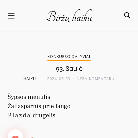
KONKURSO DALYVIAI
93. Saulė
HAIKU
2024-06-09
NĖRA KOMENTARŲ
Šypsos mėnulis
Žaliasparnis prie lango
Plazda
drugelis.