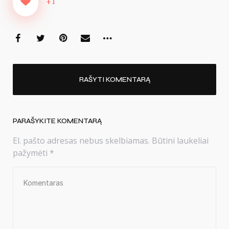
+1
RAŠYTI KOMENTARĄ
PARAŠYKITE KOMENTARĄ
El. pašto adresas nebus skelbiamas.
Būtini laukeliai
pažymėti
*