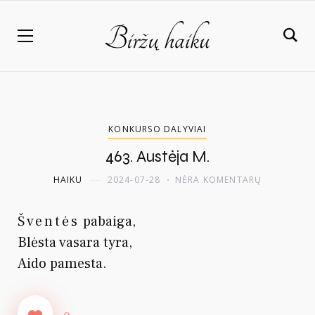
KONKURSO DALYVIAI
463. Austėja M.
HAIKU
2024-07-28
NĖRA KOMENTARŲ
Šventės
pabaiga,
Blėsta vasara tyra,
Aido pamesta.