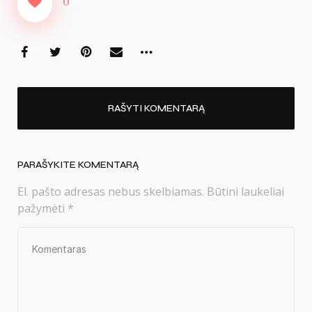
0
RAŠYTI KOMENTARĄ
PARAŠYKITE KOMENTARĄ
El. pašto adresas nebus skelbiamas.
Būtini laukeliai
pažymėti
*