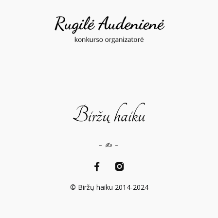
– ✍️ –
© Biržų haiku 2014-2024