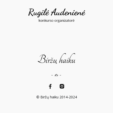
– ✍️ –
© Biržų haiku 2014-2024