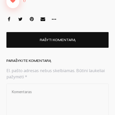
0
RAŠYTI KOMENTARĄ
PARAŠYKITE KOMENTARĄ
El. pašto adresas nebus skelbiamas.
Būtini laukeliai
pažymėti
*