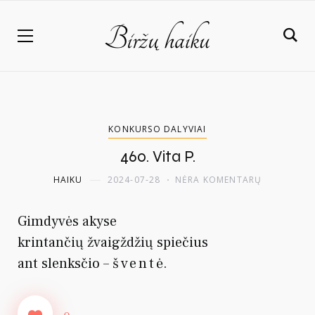
KONKURSO DALYVIAI
460. Vita P.
HAIKU
2024-07-28
NĖRA KOMENTARŲ
Gimdyvės akyse
krintančių žvaigždžių spiečius
ant slenksčio –
švent
ė.