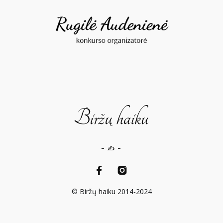
– ✍️ –
© Biržų haiku 2014-2024