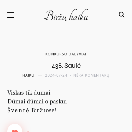
KONKURSO DALYVIAI
438. Saulė
HAIKU
2024-07-24
NĖRA KOMENTARŲ
Viskas tik dūmai
Dūmai dūmai o paskui
Šventė
Biržuose!