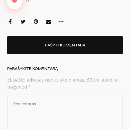
0
RAŠYTI KOMENTARĄ
PARAŠYKITE KOMENTARĄ
El. pašto adresas nebus skelbiamas.
Būtini laukeliai
pažymėti
*