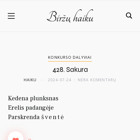
KONKURSO DALYVIAI
428. Sakura
HAIKU
2024-07-24
NĖRA KOMENTARŲ
Kedena plunksnas
Erelis padangėje
Parskrenda
šventė