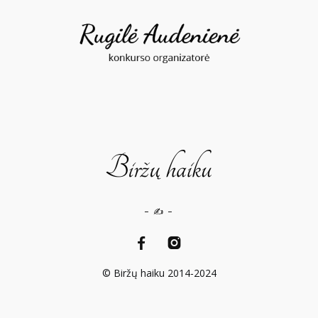
– ✍️ –
© Biržų haiku 2014-2024