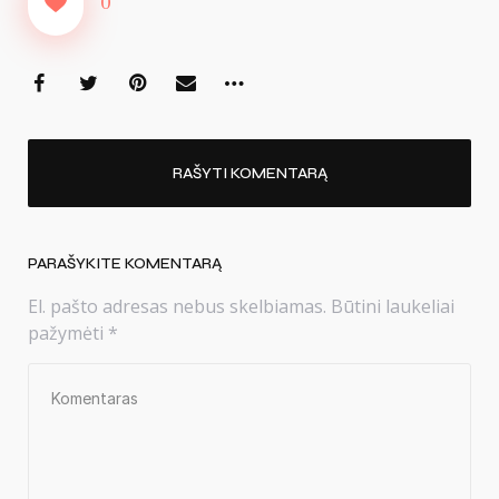
0
RAŠYTI KOMENTARĄ
PARAŠYKITE KOMENTARĄ
El. pašto adresas nebus skelbiamas.
Būtini laukeliai
pažymėti
*