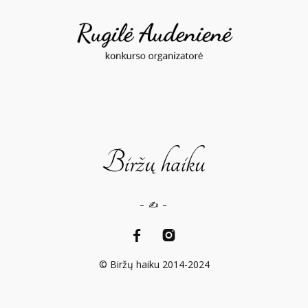
– ✍️ –
© Biržų haiku 2014-2024