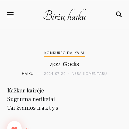
KONKURSO DALYVIAI
402. Godis
HAIKU
2024-07-20
NĖRA KOMENTARŲ
Kažkur kairėje
Sugruma netikėtai
Tai žvainos
naktys