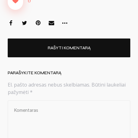
0
RAŠYTI KOMENTARĄ
PARAŠYKITE KOMENTARĄ
El. pašto adresas nebus skelbiamas.
Būtini laukeliai
pažymėti
*