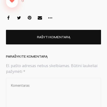
0
RAŠYTI KOMENTARĄ
PARAŠYKITE KOMENTARĄ
El. pašto adresas nebus skelbiamas.
Būtini laukeliai
pažymėti
*