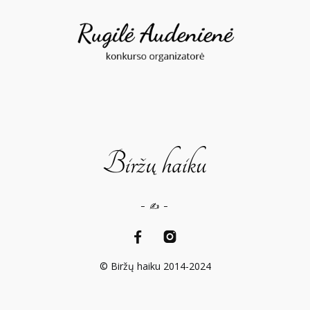
– ✍️ –
© Biržų haiku 2014-2024