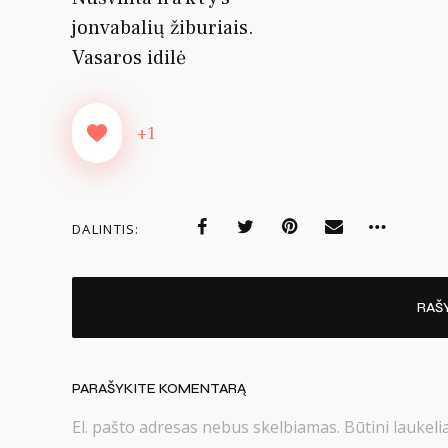
jonvabalių žiburiais.
Vasaros idilė
+1
DALINTIS:
RAŠ
PARAŠYKITE KOMENTARĄ
El. pašto adresas nebus skelbiamas.
Būtini laukel