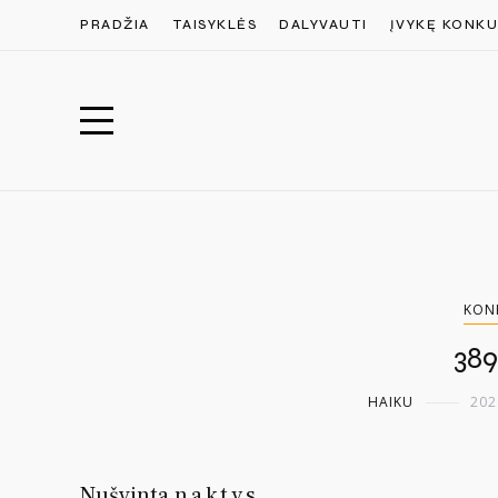
PRADŽIA
TAISYKLĖS
DALYVAUTI
ĮVYKĘ KONKU
KON
389
HAIKU
202
Nušvinta
naktys