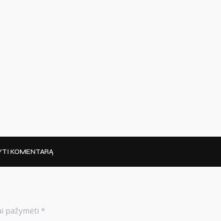
YTI KOMENTARĄ
iai pažymėti
*