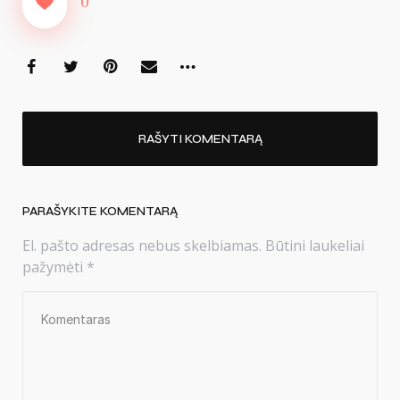
0
RAŠYTI KOMENTARĄ
PARAŠYKITE KOMENTARĄ
El. pašto adresas nebus skelbiamas.
Būtini laukeliai
pažymėti
*