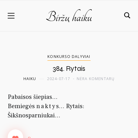
KONKURSO DALYVIAI
384. Rytais
HAIKU
2024-07-17
NĖRA KOMENTARŲ
Pabaisos šiepias…
Bemiegės
nakty
s… Rytais:
Šikšnosparniukai…