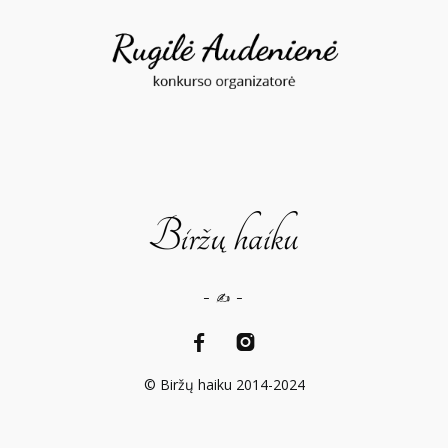
– ✍️ –
© Biržų haiku 2014-2024