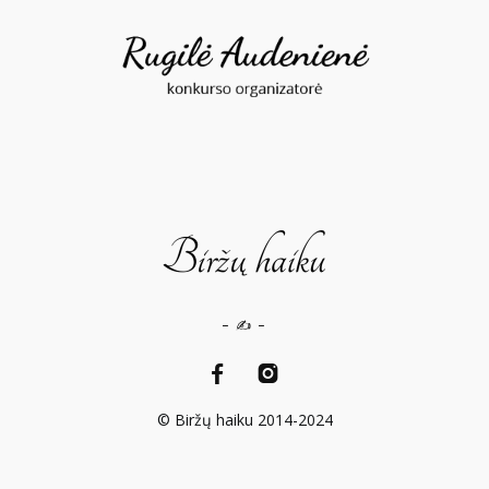
– ✍️ –
© Biržų haiku 2014-2024