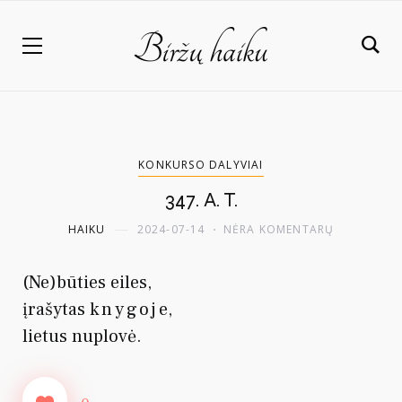
KONKURSO DALYVIAI
347. A. T.
HAIKU
2024-07-14
NĖRA KOMENTARŲ
(Ne)būties eiles,
įrašytas
knygoj
e,
lietus nuplovė.