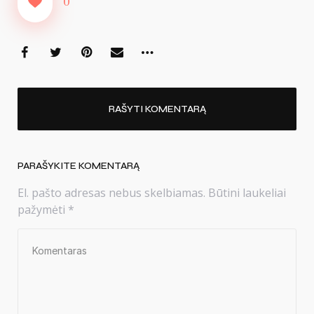
0
RAŠYTI KOMENTARĄ
PARAŠYKITE KOMENTARĄ
El. pašto adresas nebus skelbiamas.
Būtini laukeliai
pažymėti
*