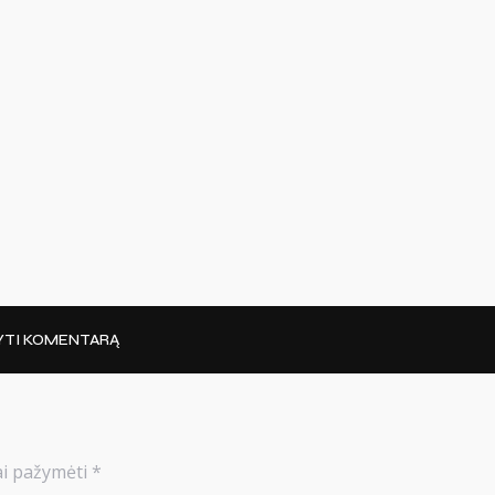
YTI KOMENTARĄ
iai pažymėti
*