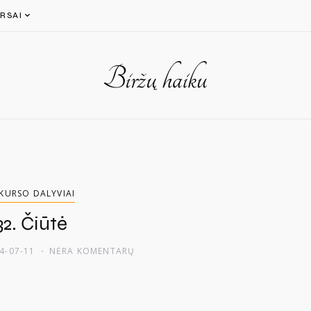
RSAI
KURSO DALYVIAI
32. Čiūtė
4-07-11
NĖRA KOMENTARŲ