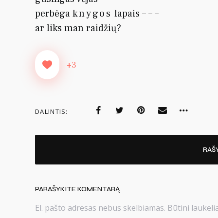
perbėga
knygos
lapais – – –
ar liks man raidžių?
+3
DALINTIS:
RAŠ
PARAŠYKITE KOMENTARĄ
El. pašto adresas nebus skelbiamas.
Būtini laukel