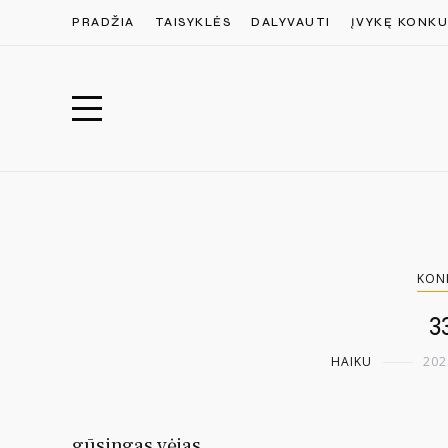
PRADŽIA
TAISYKLĖS
DALYVAUTI
ĮVYKĘ KONKU
KON
3
HAIKU
202
gūsingas vėjas