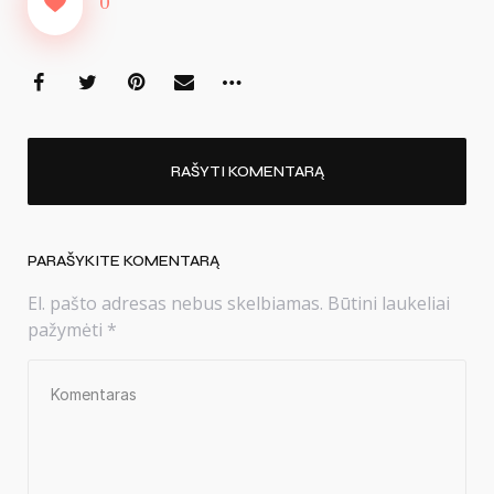
0
RAŠYTI KOMENTARĄ
PARAŠYKITE KOMENTARĄ
El. pašto adresas nebus skelbiamas.
Būtini laukeliai
pažymėti
*