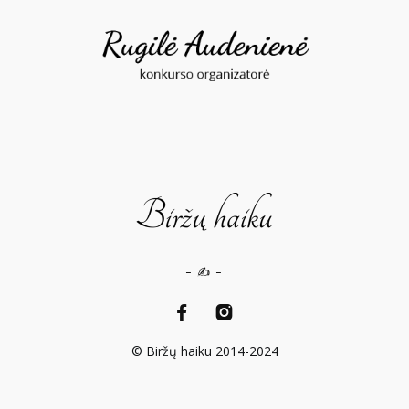
– ✍️ –
© Biržų haiku 2014-2024