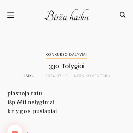
KONKURSO DALYVIAI
330. Tolygiai
HAIKU
2024-07-10
NĖRA KOMENTARŲ
plasnoja ratu
išplėšti nelyginiai
knygos
puslapiai