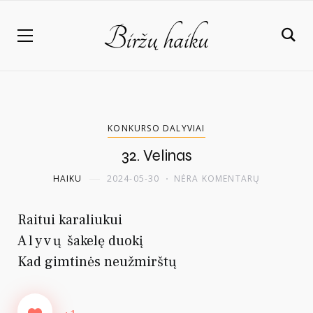
KONKURSO DALYVIAI
32. Velinas
HAIKU
2024-05-30
NĖRA KOMENTARŲ
Raitui karaliukui
Alyvų
šakelę duokį
Kad gimtinės neužmirštų