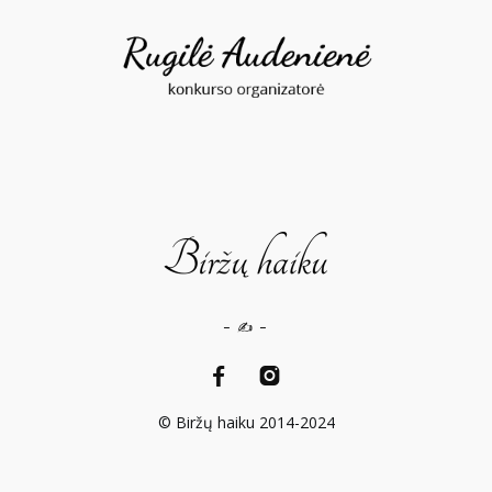
– ✍️ –
© Biržų haiku 2014-2024