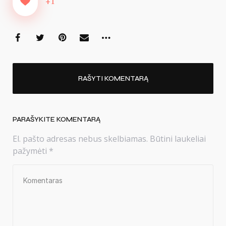
+1
RAŠYTI KOMENTARĄ
PARAŠYKITE KOMENTARĄ
El. pašto adresas nebus skelbiamas.
Būtini laukeliai
pažymėti
*