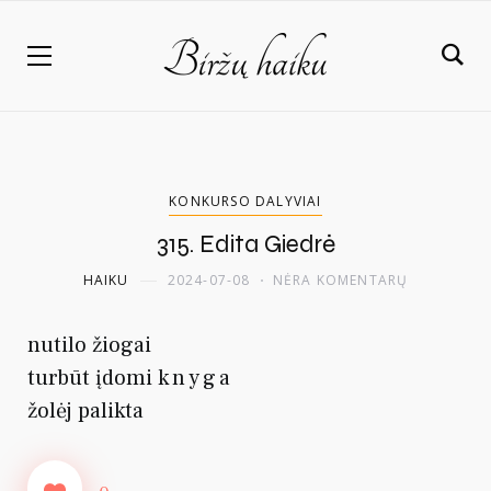
KONKURSO DALYVIAI
315. Edita Giedrė
HAIKU
2024-07-08
NĖRA KOMENTARŲ
nutilo žiogai
turbūt įdomi
knyga
žolėj palikta