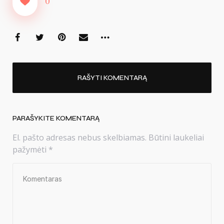
0
RAŠYTI KOMENTARĄ
PARAŠYKITE KOMENTARĄ
El. pašto adresas nebus skelbiamas.
Būtini laukeliai
pažymėti
*