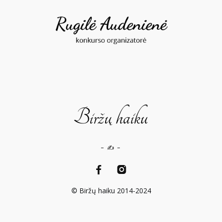
– ✍️ –
© Biržų haiku 2014-2024