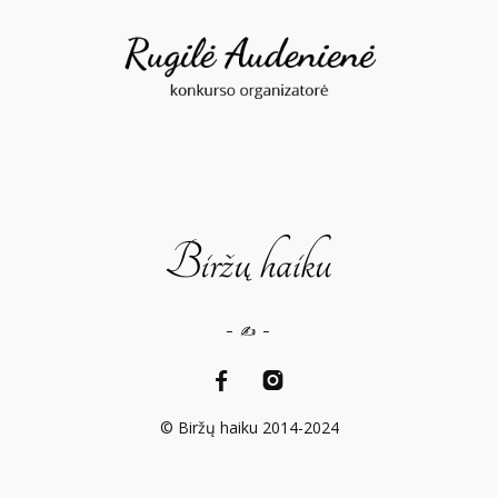
– ✍️ –
© Biržų haiku 2014-2024