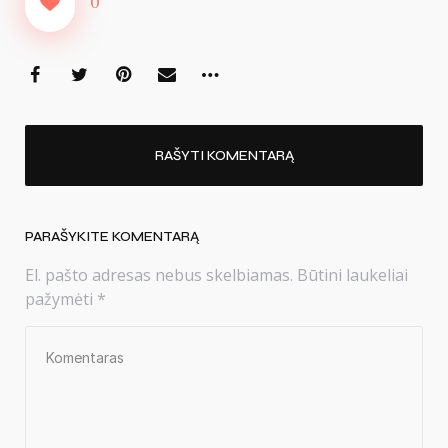
0
RAŠYTI KOMENTARĄ
PARAŠYKITE KOMENTARĄ
El. pašto adresas nebus skelbiamas.
Būtini laukeliai
pažymėti
*