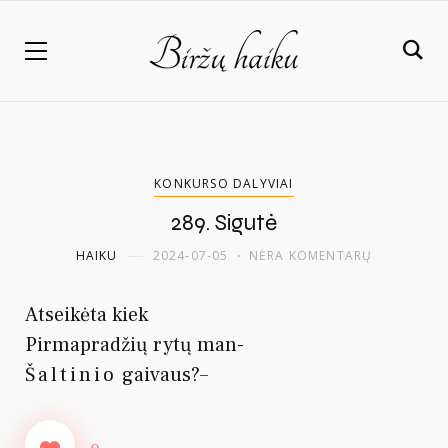
KONKURSO DALYVIAI
289. Sigutė
HAIKU
2024-07-05
NĖRA KOMENTARŲ
Atseikėta kiek
Pirmapradžių rytų man-
Šaltinio
gaivaus?–