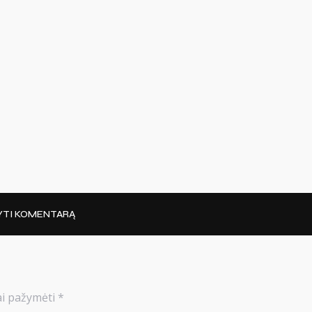
YTI KOMENTARĄ
iai pažymėti
*