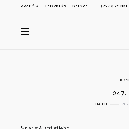
PRADŽIA
TAISYKLĖS
DALYVAUTI
ĮVYKĘ KONKU
KON
247.
HAIKU
202
Sraigė
ant stiebo,