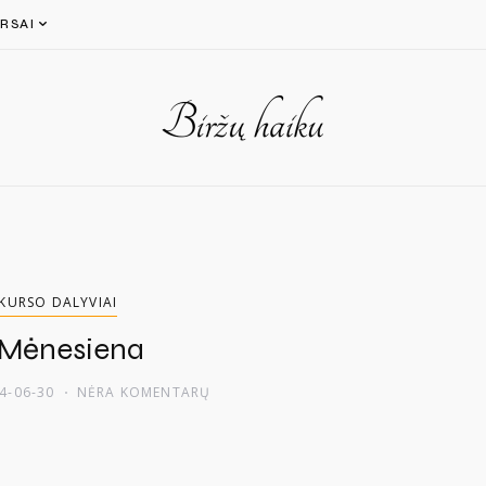
RSAI
KURSO DALYVIAI
 Mėnesiena
4-06-30
NĖRA KOMENTARŲ