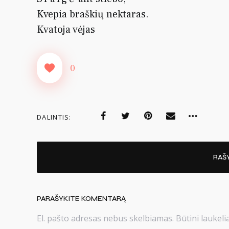
Kvepia braškių nektaras.
Kvatoja vėjas
0
DALINTIS:
RAŠ
PARAŠYKITE KOMENTARĄ
El. pašto adresas nebus skelbiamas.
Būtini laukel