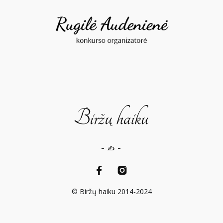
– ✍️ –
© Biržų haiku 2014-2024