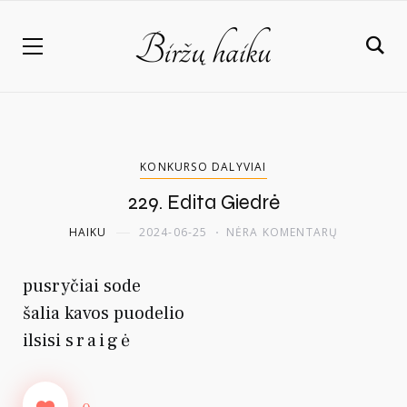
KONKURSO DALYVIAI
229. Edita Giedrė
HAIKU
2024-06-25
NĖRA KOMENTARŲ
pusryčiai sode
šalia kavos puodelio
ilsisi
sraigė