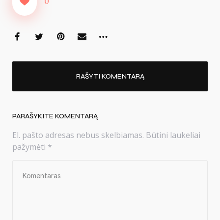
0
RAŠYTI KOMENTARĄ
PARAŠYKITE KOMENTARĄ
El. pašto adresas nebus skelbiamas.
Būtini laukeliai
pažymėti
*