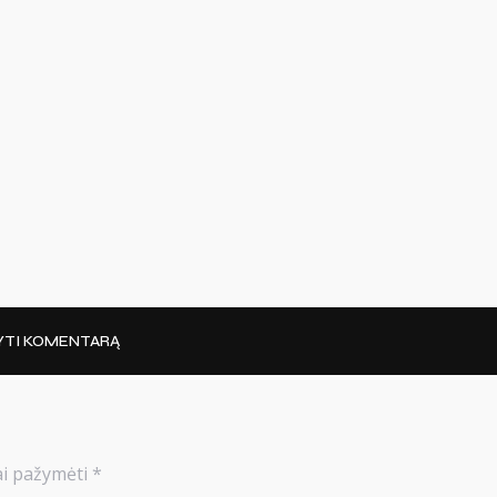
YTI KOMENTARĄ
iai pažymėti
*