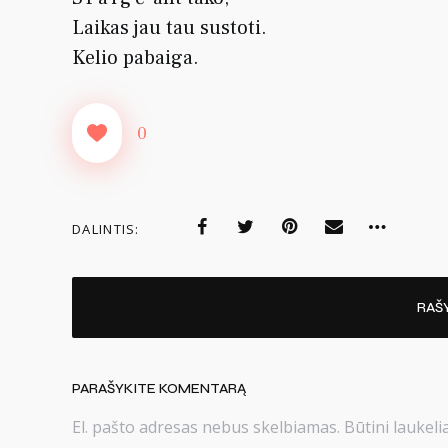
Laikas jau tau sustoti.
Kelio pabaiga.
0
DALINTIS:
RAŠ
PARAŠYKITE KOMENTARĄ
El. pašto adresas nebus skelbiamas.
Būtini laukel