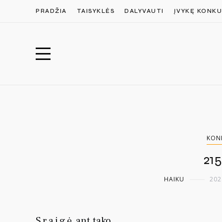
PRADŽIA
TAISYKLĖS
DALYVAUTI
ĮVYKĘ KONKU
KON
215
HAIKU
202
Sraigė
ant tako,