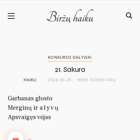
KONKURSO DALYVIAI
21. Sakura
HAIKU
2024-05-28
NĖRA KOMENTARŲ
Garbanas glosto
Merginų ir
alyvų
Apsvaigęs vėjas