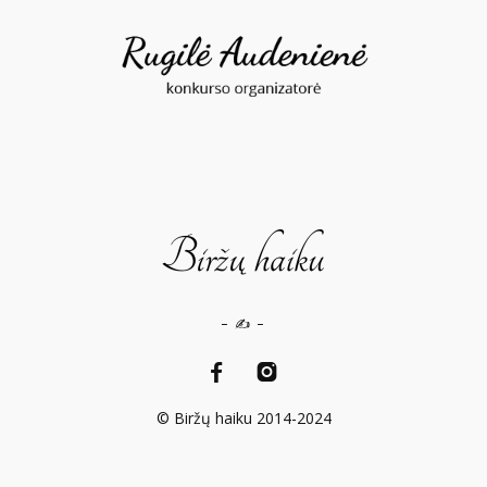
– ✍️ –
© Biržų haiku 2014-2024