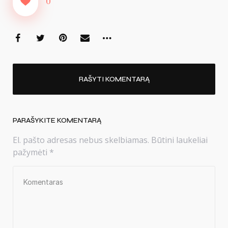
0
RAŠYTI KOMENTARĄ
PARAŠYKITE KOMENTARĄ
El. pašto adresas nebus skelbiamas.
Būtini laukeliai
pažymėti
*