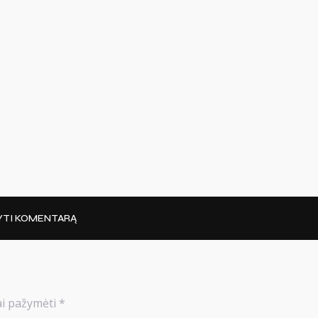
YTI KOMENTARĄ
iai pažymėti
*