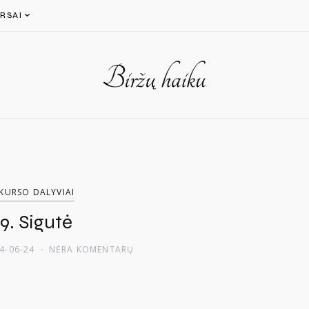
RSAI
KURSO DALYVIAI
9. Sigutė
4-06-24
NĖRA KOMENTARŲ