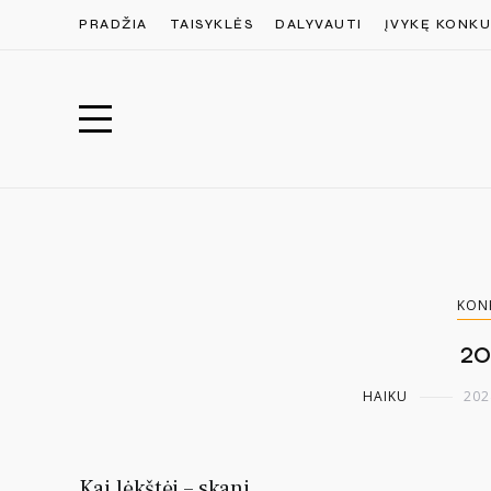
PRADŽIA
TAISYKLĖS
DALYVAUTI
ĮVYKĘ KONKU
KON
20
HAIKU
202
Kai lėkštėj – skani,