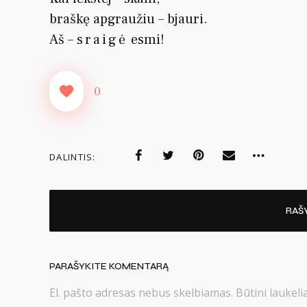
braškę apgraužiu – bjauri.
Aš –
sraigė
esmi!
0
DALINTIS:
RAŠ
PARAŠYKITE KOMENTARĄ
El. pašto adresas nebus skelbiamas.
Būtini laukel