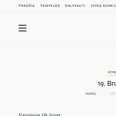
PRADŽIA
TAISYKLĖS
DALYVAUTI
ĮVYKĘ KONKU
KON
19. B
HAIKU
202
Varnėnas tik švyst