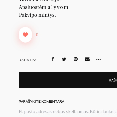
Apsiuostėm
alyvom
Pakvipo mintys.
0
DALINTIS:
RAŠ
PARAŠYKITE KOMENTARĄ
El. pašto adresas nebus skelbiamas.
Būtini laukel