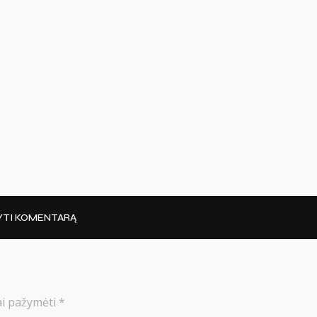
YTI KOMENTARĄ
iai pažymėti
*