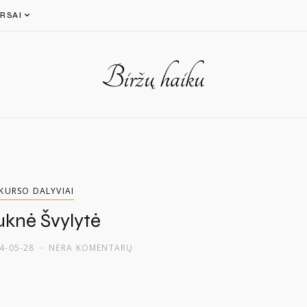
RSAI
KURSO DALYVIAI
ruknė Švylytė
4-05-28
NĖRA KOMENTARŲ