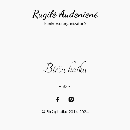
– ✍️ –
© Biržų haiku 2014-2024