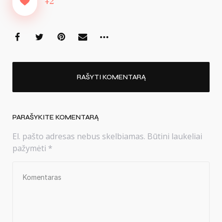
+2
RAŠYTI KOMENTARĄ
PARAŠYKITE KOMENTARĄ
El. pašto adresas nebus skelbiamas.
Būtini laukeliai
pažymėti
*