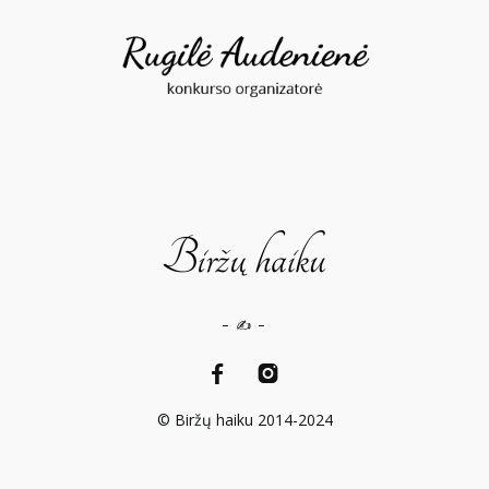
– ✍️ –
© Biržų haiku 2014-2024