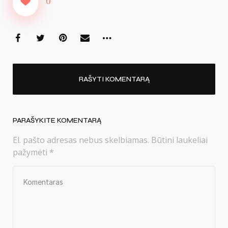
0
RAŠYTI KOMENTARĄ
PARAŠYKITE KOMENTARĄ
El. pašto adresas nebus skelbiamas.
Būtini laukeliai
pažymėti
*