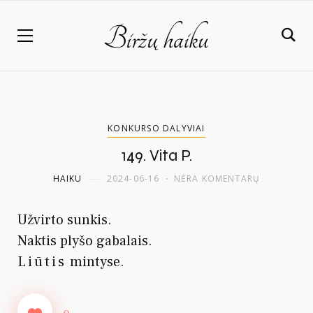
KONKURSO DALYVIAI
149. Vita P.
HAIKU
2024-06-16
NĖRA KOMENTARŲ
Užvirto sunkis.
Naktis plyšo gabalais.
Liūtis
mintyse.