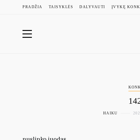
PRADŽIA
TAISYKLĖS
DALYVAUTI
ĮVYKĘ KONK
KONK
142
HAIKU
202
nuslinko juodas