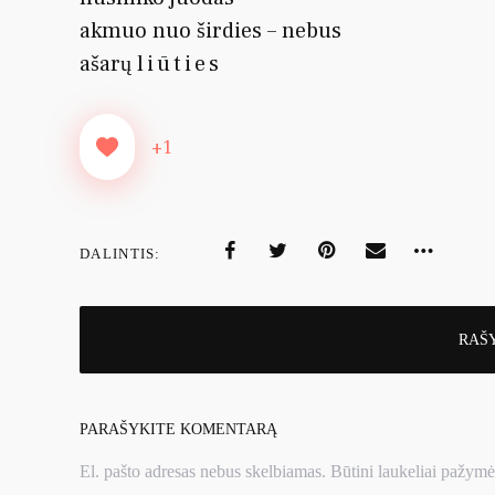
akmuo nuo širdies – nebus
ašarų
liūties
+1
DALINTIS:
RAŠ
PARAŠYKITE KOMENTARĄ
El. pašto adresas nebus skelbiamas.
Būtini laukeliai pažymė