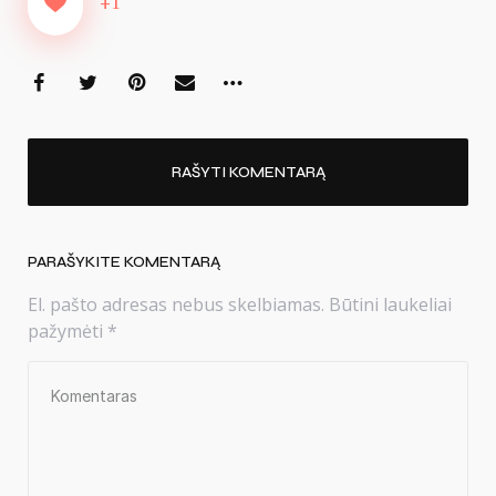
+1
RAŠYTI KOMENTARĄ
PARAŠYKITE KOMENTARĄ
El. pašto adresas nebus skelbiamas.
Būtini laukeliai
pažymėti
*