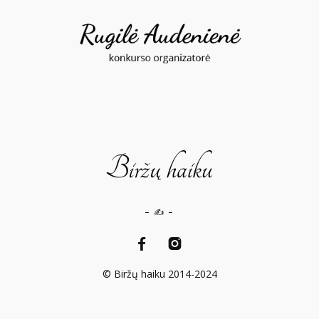
– ✍️ –
© Biržų haiku 2014-2024