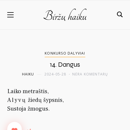
KONKURSO DALYVIAI
14. Dangus
HAIKU
2024-05-28
NĖRA KOMENTARŲ
Laiko metraštis,
Alyvų
žiedų šypsnis,
Sustoja žmogus.